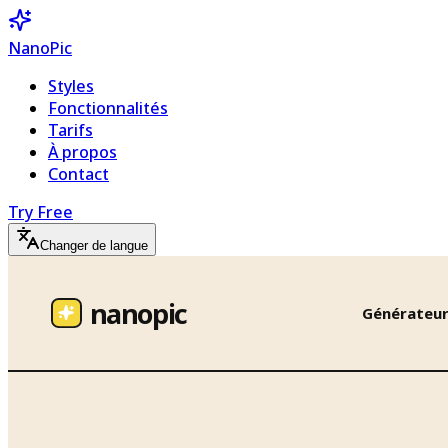
NanoPic
Styles
Fonctionnalités
Tarifs
À propos
Contact
Try Free
Changer de langue
nanopic
Générateu