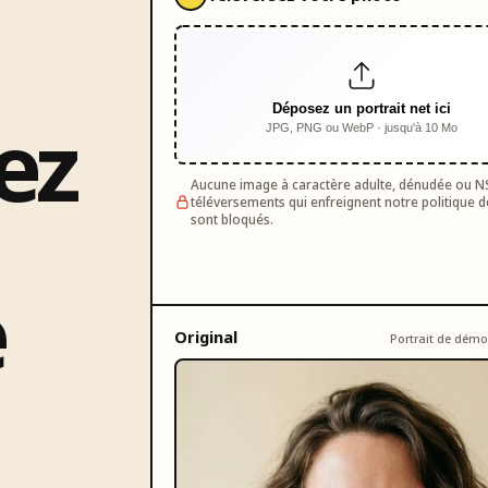
R
Déposez un portrait net ici
ez
JPG, PNG ou WebP · jusqu'à 10 Mo
Aucune image à caractère adulte, dénudée ou N
téléversements qui enfreignent notre politique 
sont bloqués.
e
Original
Portrait de démo