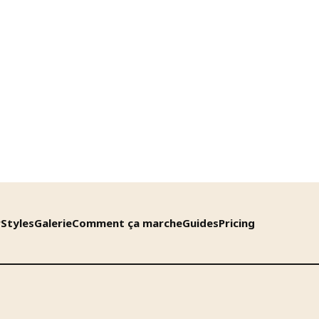
r
Styles
Galerie
Comment ça marche
Guides
Pricing