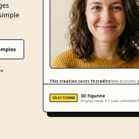
ges
 simple
emples
on
This creation costs 10 credits
New accounts ge
3D Figurine
SÉLECTIONNÉ
Display-ready 1/7 scale collectible f