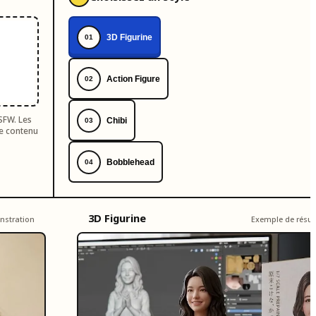
3D Figurine
01
Action Figure
02
SFW. Les
Chibi
03
de contenu
Bobblehead
04
3D Figurine
nstration
Exemple de résul