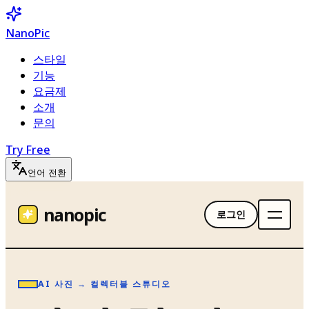
NanoPic
스타일
기능
요금제
소개
문의
Try Free
언어 전환
nanopic
로그인
AI 사진 → 컬렉터블 스튜디오