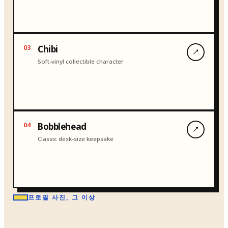
예시
0
3
Chibi
↗
Soft-vinyl collectible character
예시
0
4
Bobblehead
↗
Classic desk-size keepsake
프로필 사진, 그 이상