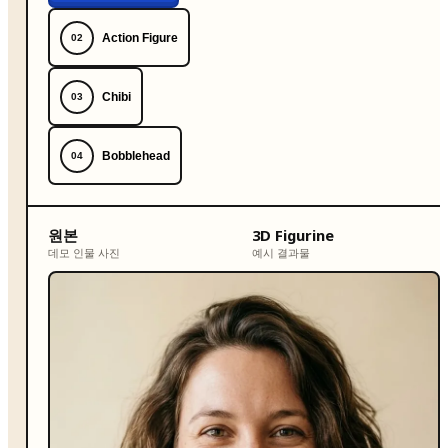
Action Figure
02
Chibi
03
Bobblehead
04
원본
3D Figurine
데모 인물 사진
예시 결과물