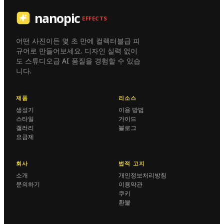
nanopic
EFFECTS
어떤 사진이든 몇 초 만에 컬렉터블급 피
규어로 만들어보세요. 디자인 실력 없이
도 스튜디오급 AI 품질을 경험할 수 있습
니다.
제품
리소스
생성기
이용 방법
스타일
가이드
갤러리
블로그
요금제
회사
법적 고지
소개
개인정보처리방침
문의하기
이용약관
쿠키
환불